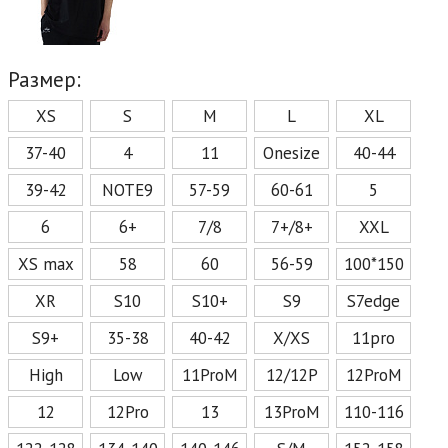
Размер:
XS
S
M
L
XL
37-40
4
11
Onesize
40-44
39-42
NOTE9
57-59
60-61
5
6
6+
7/8
7+/8+
XXL
XS max
58
60
56-59
100*150
XR
S10
S10+
S9
S7edge
S9+
35-38
40-42
X/XS
11pro
High
Low
11ProM
12/12P
12ProM
12
12Pro
13
13ProM
110-116