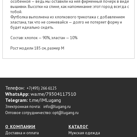
особенной — ведь мы оставили на ней фирменный почерк в виде
вышивки. Высотки на спине, как напоминание: этот город всегда с
тобой.
Футболка выполнена из хлопкового трикотажа с добавлением
эластана, так что не сомневайся — долго не потеряет форму и
будет идеально сидеть.
Состав: хлопок — 90%, эластан — 10%
Рост модели 185 см, размер М
Телефон:
+7(495) 266 6125
WhatsApp:
wa.me/79304117510
Telegram:
t.me/IMLugang
Электронная почта:
info@lugang.ru
Оптовое сотрудничество:
opt@lugang.ru
О КОМПАНИИ
КАТАЛОГ
Доставка и оплата
Мужская одежда