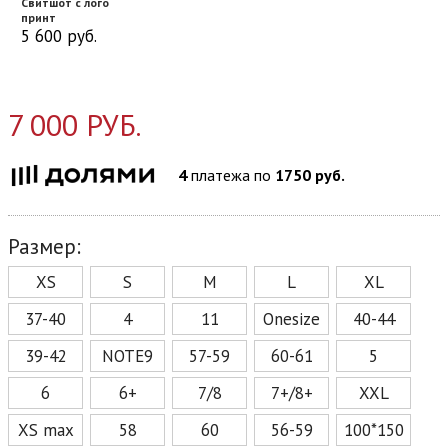
Свитшот с лого
принт
5 600
руб.
7 000 РУБ.
4
платежа по
1750 руб.
Размер:
XS
S
M
L
XL
37-40
4
11
Onesize
40-44
39-42
NOTE9
57-59
60-61
5
6
6+
7/8
7+/8+
XXL
XS max
58
60
56-59
100*150