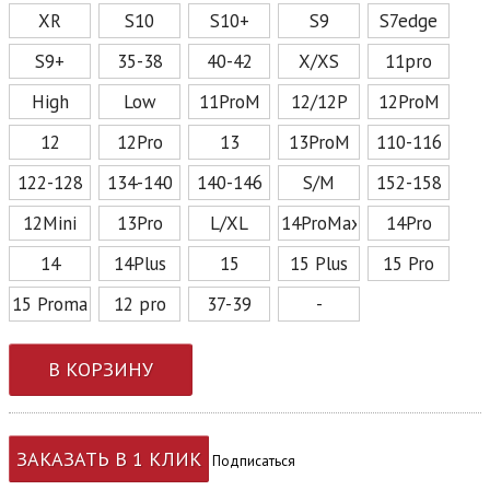
XR
S10
S10+
S9
S7edge
S9+
35-38
40-42
X/XS
11pro
High
Low
11ProM
12/12P
12ProM
12
12Pro
13
13ProM
110-116
122-128
134-140
140-146
S/M
152-158
12Mini
13Pro
L/XL
14ProMax
14Pro
14
14Plus
15
15 Plus
15 Pro
15 Promax
12 pro
37-39
-
В КОРЗИНУ
ЗАКАЗАТЬ В 1 КЛИК
Подписаться