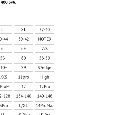
1400 руб.
L
XL
37-40
0-44
39-42
NOTE9
6
6+
7/8
58
60
56-59
S10+
S9
S7edge
X/XS
11pro
High
2ProM
12
12Pro
2-128
134-140
140-146
3Pro
L/XL
14ProMax
15
15 Plus
15 Pro