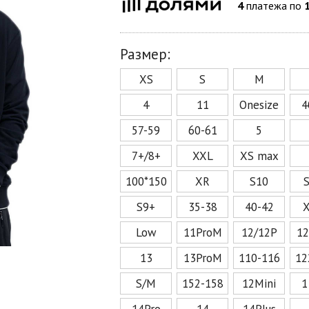
4
платежа по
Размер:
XS
S
M
4
11
Onesize
4
57-59
60-61
5
7+/8+
XXL
XS max
100*150
XR
S10
S9+
35-38
40-42
Low
11ProM
12/12P
1
13
13ProM
110-116
12
S/M
152-158
12Mini
1
14Pro
14
14Plus