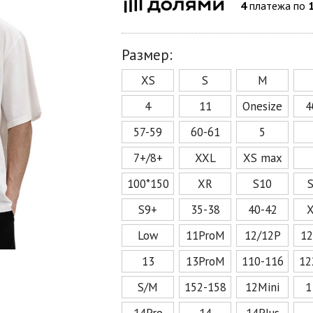
4
платежа по
Размер:
XS
S
M
4
11
Onesize
4
57-59
60-61
5
7+/8+
XXL
XS max
100*150
XR
S10
S9+
35-38
40-42
Low
11ProM
12/12P
1
13
13ProM
110-116
12
S/M
152-158
12Mini
1
14Pro
14
14Plus