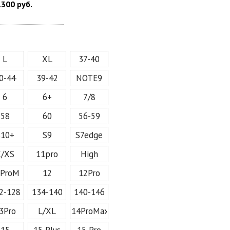
1300 руб.
L
XL
37-40
0-44
39-42
NOTE9
6
6+
7/8
58
60
56-59
S10+
S9
S7edge
X/XS
11pro
High
2ProM
12
12Pro
2-128
134-140
140-146
3Pro
L/XL
14ProMax
15
15 Plus
15 Pro